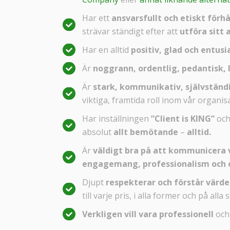
Har ett
ansvarsfullt och etiskt förh
strävar ständigt efter att
utföra sitt 
Har en alltid
positiv, glad och entusia
Är
noggrann, ordentlig, pedantisk, l
Är
stark, kommunikativ, självständ
viktiga, framtida roll inom vår organis
Har inställningen
”Client is KING”
och
absolut
allt bemötande
–
alltid.
Är
väldigt bra på att kommunicera v
engagemang, professionalism och
Djupt
respekterar och förstår värd
till varje pris, i alla former och på alla s
Verkligen vill vara professionell
oc