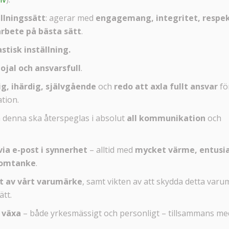
ållningssätt
: agerar med
engagemang, integritet, respe
arbete på bästa sätt
.
stisk inställning.
ojal och ansvarsfull
.
ig, ihärdig, självgående
och
redo att axla fullt ansvar
fö
ation.
 denna ska återspeglas i absolut
all kommunikation
och
ia e-post i synnerhet
– alltid med
mycket värme, entusi
 omtanke
.
et av vårt varumärke
, samt vikten av att skydda detta var
ätt.
h
växa
– både yrkesmässigt och personligt – tillsammans me