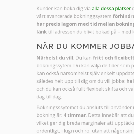
Kunder kan boka dig via
alla dessa platser
d
vårt avancerade bokninggsystem
förhindr
har precis lagom med tid mellan boknin
länk
till adressen du blivit bokad på – med
NÄR DU KOMMER JOBB
Närhelst du vill
. Du kan
fritt och flexibe
bokningssytem. Du kan välja de tider som p
kan också närsomhelst själv enkelt uppdater
således helt upp till dig om du vill jobba:
hel
och du kan också fullt flexibelt skifta och v
dag till dag.
Bokningsssytemet du ansluts till använder
bokning är:
4 timmar
. Detta innebär att d
vilket ger dig breda marginaler att upptäck
ordentligt, i lugn och ro, utan att någonsin