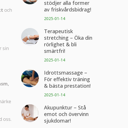
stödjer alla former
av friskvårdsbidrag!
kt
och
2025-01-14
Terapeutisk
stretching – Öka din
rörlighet & bli
r sin
smärtfri!
2025-01-14
Idrottsmassage –
För effektiv träning
asm,
& bästa prestation!
2025-01-14
umärke
Akupunktur – Stå
emot och övervinn
d oss.
sjukdomar!