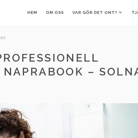
HEM
OM OSS
VAR GÖR DET ONT?
TJ
ikes
PROFESSIONELL
L NAPRABOOK – SOLN