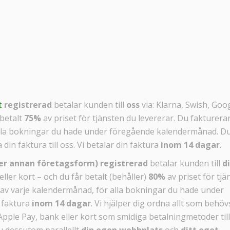
t
registrerad
betalar kunden till
oss
via: Klarna, Swish, Goo
 betalt
75%
av priset för tjänsten du levererar. Du fakturera
alla bokningar du hade under föregående kalendermånad. D
 din faktura till oss. Vi betalar din faktura
inom 14 dagar
.
ler annan företagsform) registrerad
betalar kunden till
d
ller kort – och du får betalt (behåller)
80%
av priset för tjä
 av varje kalendermånad, för alla bokningar du hade under
 faktura
inom 14 dagar
. Vi hjälper dig ordna allt som behöv
Apple Pay, bank eller kort som smidiga betalningmetoder till
 dessutom parallellt
din egen webbplats
och
ditt eget