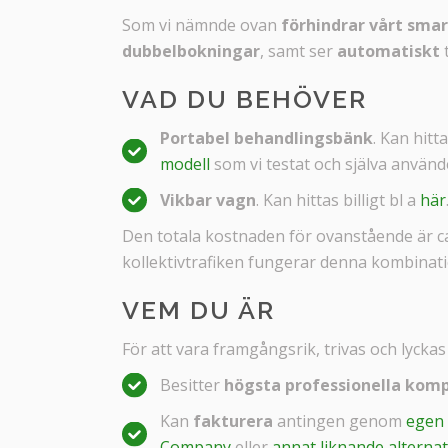
Som vi nämnde ovan
förhindrar vårt sm
dubbelbokningar
, samt ser
automatiskt
t
VAD DU BEHÖVER
Portabel behandlingsbänk
. Kan hitta
modell
som vi testat och själva använd
Vikbar vagn
. K
an hittas billigt bl a
här
Den totala kostnaden för ovanstående är c
kollektivtrafiken fungerar denna kombinat
VEM DU ÄR
För att vara framgångsrik, trivas och lyckas 
Besitter
högsta professionella kom
Kan
fakturera
antingen genom
egen
Company
eller
annat liknande alternat