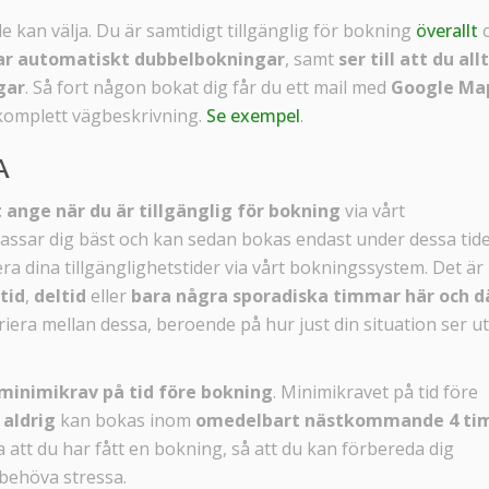
e kan välja. Du är samtidigt tillgänglig för bokning
överallt
ar automatiskt dubbelbokningar
, samt
ser till att du all
gar
. Så fort någon bokat dig får du ett mail med
Google Ma
 komplett vägbeskrivning.
Se exempel
.
A
lt ange när du är tillgänglig för bokning
via vårt
assar dig bäst och kan sedan bokas endast under dessa tide
a dina tillgänglighetstider via vårt bokningssystem. Det är
tid
,
deltid
eller
bara några sporadiska timmar här och d
ariera mellan dessa, beroende på hur just din situation ser ut
minimikrav på tid före bokning
. Minimikravet på tid före
u
aldrig
kan bokas inom
omedelbart nästkommande 4 ti
a att du har fått en bokning, så att du kan förbereda dig
 behöva stressa.