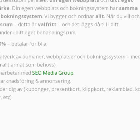
ärke
. Din egen webbplats och bokningssystem har
samma
h bokningssystem
. Vi bygger och ordnar
allt
. När du vill och
gsrum
– detta är
valfritt
– och det läggs då till i ditt
nder i ditt eget behandlingsrum.
0%
– betalar för bl a:
t nätverk av domäner, webbplatser och bokningssystem – me
 allt annat som behövs).
amarbetar med
SEO Media Group
.
 marknadsföring & annonsering.
er dig av (kuponger, presentkort, klippkort, reklamblad, ko
 etc).