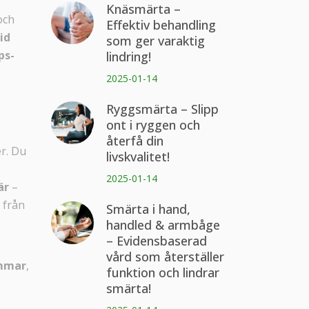
Knäsmärta –
och
Effektiv behandling
tid
som ger varaktig
ps-
lindring!
2025-01-14
Ryggsmärta – Slipp
ont i ryggen och
återfå din
r. Du
livskvalitet!
2025-01-14
är
–
 från
Smärta i hand,
handled & armbåge
– Evidensbaserad
vård som återställer
mmar
,
funktion och lindrar
smärta!