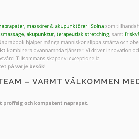
naprapater, massörer & akupunktörer i Solna
som tillhandah
tsmassage
,
akupunktur
,
terapeutisk stretching
, samt
friskv
 Naprabook hjälper många människor slippa smärta och ob
skt
kombinera ovannämnda tjänster. Vi driver innovation oc
svård. Tillsammans skapar vi exceptionella
tet på varje besök
!
 TEAM – VARMT VÄLKOMMEN ME
t proffsig och kompetent naprapat
.