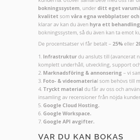
bokningssystem
, under
ditt eget varum
kvalitet
som
våra egna webbplatser oc
klarar av kan du även
hyra ett behandlin
bokningssystem, så du även kan ta emot ku
De procentsatser vi får betalt –
25%
eller
2
Infrastruktur
du ansluts till (avancera
komplett underhåll, utveckling, support och
Marknadsföring & annonsering
– vi s
Foto- & videomateria
l som behövs till
Tryckt material
du får av oss och använd
insamling av recensioner från nöjda kunder,
Google Cloud Hosting.
Google Workspace.
Google API avgifter.
VAR DU KAN BOKAS