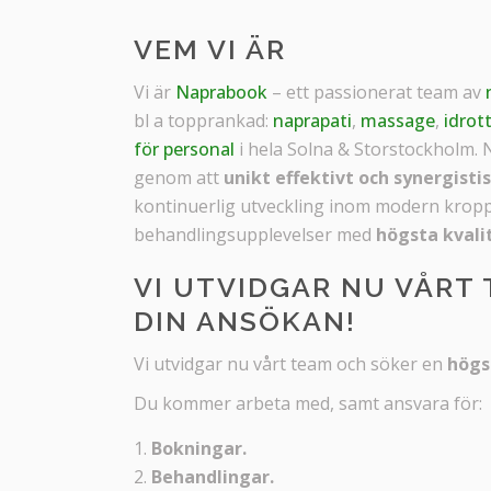
VEM VI ÄR
Vi är
Naprabook
– ett passionerat team av
bl a topprankad:
naprapati
,
massage
,
idrot
för personal
i hela Solna & Storstockholm.
genom att
unikt effektivt och synergisti
kontinuerlig utveckling inom modern kropp
behandlingsupplevelser med
högsta kvali
VI UTVIDGAR NU VÅRT
DIN ANSÖKAN!
Vi utvidgar nu vårt team och söker en
högs
Du kommer arbeta med, samt ansvara för:
Bokningar.
Behandlingar.