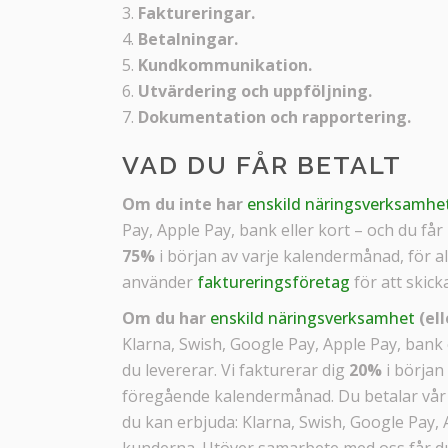
Faktureringar.
Betalningar.
Kundkommunikation.
Utvärdering och uppföljning.
Dokumentation och rapportering.
VAD DU FÅR BETALT
Om du inte har
enskild näringsverksamhe
Pay, Apple Pay, bank eller kort – och du får
75%
i början av varje kalendermånad, för 
använder
faktureringsföretag
för att skicka
Om du har
enskild näringsverksamhet
(el
Klarna, Swish, Google Pay, Apple Pay, bank e
du levererar. Vi fakturerar dig
20%
i början
föregående kalendermånad. Du betalar vår
du kan erbjuda: Klarna, Swish, Google Pay, 
kunderna. Utöver samarbete med oss får du