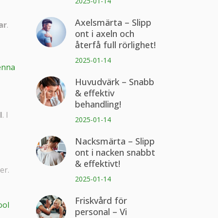
2025-01-14
Axelsmärta – Slipp
ar
.
ont i axeln och
återfå full rörlighet!
2025-01-14
enna
Huvudvärk – Snabb
& effektiv
behandling!
l
. I
2025-01-14
Nacksmärta – Slipp
ont i nacken snabbt
& effektivt!
er.
2025-01-14
Friskvård för
ool
personal – Vi