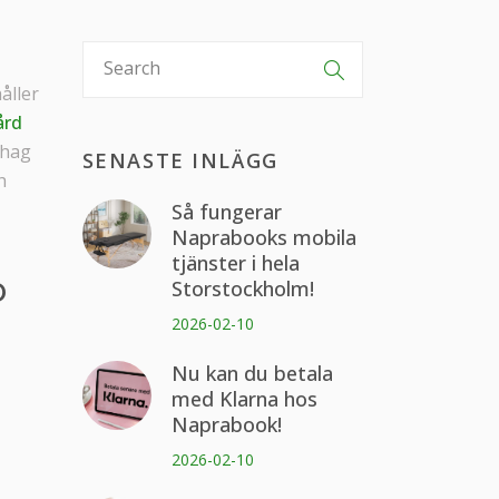
åller
ård
ehag
SENASTE INLÄGG
h
Så fungerar
Naprabooks mobila
tjänster i hela
D
Storstockholm!
2026-02-10
Nu kan du betala
med Klarna hos
Naprabook!
2026-02-10