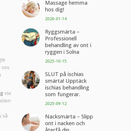
Massage hemma
hos dig!
2026-01-14
Ryggsmärta –
Professionell
behandling av ont i
ryggen i Solna
gle
2025-10-15
r oss
SLUT på ischias
u
smärta! Upptäck
ischias behandling
ig
via:
som fungerar.
nsten
2025-09-12
s så
Nacksmärta – Slipp
ont i nacken och
återfå din