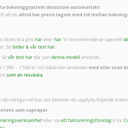
arta bokninggsystem dessutom automatiskt
ill att du
alltid har precis lagom med tid mellan bokning
s till ett bra pris
här
eller
här
. Vi rekommenderar speciellt
d
er. Se
bilder & vår test här
.
. Se
vår test här
där just
denna modell
används.
a 1 000 – 1 500 kr och båda kan användas
med eller utan bi
ion
som en resväska
.
i din viktiga roll hos oss behöver du uppfylla följande kriteri
petens som naprapat
.
 näringsverksamhet
eller via
ett faktureringsföretag
(t ex:
C
iv
).